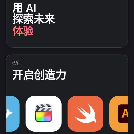
用 AI
探索
未来
体验
创新
赋能
自由
技能
开启创造力
AfterEffect
Sketch
Docker
Photoshop
FinalCutPro
Python