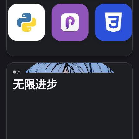
Swift
Principle
illustrator
CSS3
JS
HTML
Git
Apifox
生涯
无限进步