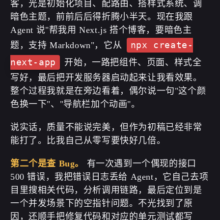
客，光是初始化项目、配路由、搭样式系统、调
暗色主题，前前后后得折腾小半天。现在我跟
Agent 说"帮我用 Next.js 搭个博客，要暗色主
题，支持 Markdown"，它从
npx create-
next-app
开始，一路把组件、页面、样式全
写好，最后把开发服务器启动起来让我看效果。
整个过程我就是在旁边看着，偶尔说一句"这个颜
色换一下"、"导航栏加个动画"。
说实话，质量不能说完美，但作为初稿已经非常
能打了。比我自己从零写要快好几倍。
第二个是查 Bug。
有一次遇到一个偶现的接口
500 错误，我把错误日志丢给 Agent，它自己去项
目里搜相关代码，分析调用链路，最后定位到是
一个并发场景下的空指针问题。不光找到了原
因，还顺手把修复代码和对应的单元测试都写