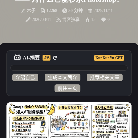
木子
12268
30 分钟
2025/11/11
2026/03/11
博客独享
15
0
AI-摘要
KunKunYu GPT
切换
介绍自己
生成本文简介
推荐相关文章
前往主页